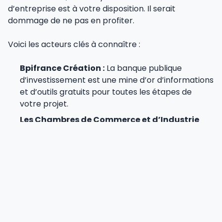
d’entreprise est à votre disposition. Il serait
dommage de ne pas en profiter.
Voici les acteurs clés à connaître :
Bpifrance Création :
La banque publique
d’investissement est une mine d’or d’informations
et d’outils gratuits pour toutes les étapes de
votre projet.
Les Chambres de Commerce et d’Industrie
(CCI) :
Elles proposent des ateliers, des
formations et un accompagnement personnalisé
pour structurer votre démarche dans votre
région.
L’Adie (Association pour le Droit à l’Initiative
Économique) :
Spécialisée dans le microcrédit,
l’Adie accompagne et finance les porteurs de
projet n’ayant pas accès au système bancaire