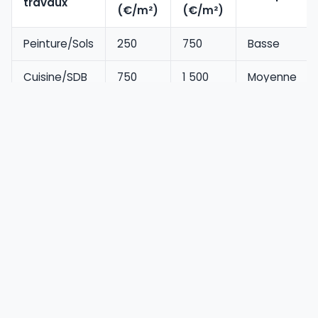
travaux
(€/m²)
(€/m²)
Peinture/Sols
250
750
Basse
Cuisine/SDB
750
1 500
Moyenne
Rénovation
1 500
2 500
Haute
énergétique
Gros œuvre
2 000
4 000
Haute
structurel
Gardez toujours 10 % de côté pour les surprises. Un
mur porteur fragile ou une charpente piquée ne se
voient qu'une fois le chantier ouvert. C'est
votre filet
de sécurité
.
Techniques de comparaison pour