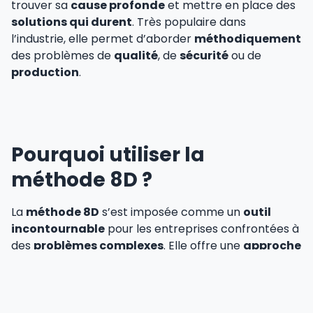
trouver sa
cause profonde
et mettre en place des
solutions qui durent
. Très populaire dans
l’industrie, elle permet d’aborder
méthodiquement
des problèmes de
qualité
, de
sécurité
ou de
production
.
Pourquoi utiliser la
méthode 8D ?
La
méthode 8D
s’est imposée comme un
outil
incontournable
pour les entreprises confrontées à
des
problèmes complexes
. Elle offre une
approche
structurée
qui garantit des
résultats durables
et
mesurables
. Voici ses principaux avantages :