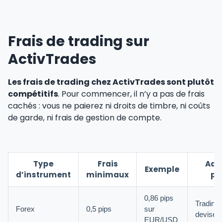
Frais de trading sur
ActivTrades
Les frais de trading chez ActivTrades sont plutôt
compétitifs
. Pour commencer, il n’y a pas de frais
cachés : vous ne paierez ni droits de timbre, ni coûts
de garde, ni frais de gestion de compte.
Type
Frais
Ada
Exemple
d’instrument
minimaux
po
0,86 pips
Trading
Forex
0,5 pips
sur
devises
EUR/USD