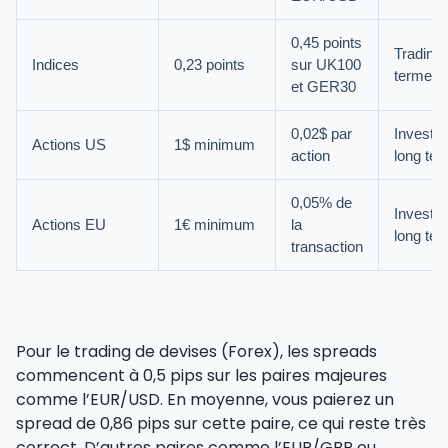
0,45 points
Trading 
Indices
0,23 points
sur UK100
terme
et GER30
0,02$ par
Investi
Actions US
1$ minimum
action
long te
0,05% de
Investi
Actions EU
1€ minimum
la
long te
transaction
Pour le trading de devises (Forex), les spreads
commencent à 0,5 pips sur les paires majeures
comme l’EUR/USD. En moyenne, vous paierez un
spread de 0,86 pips sur cette paire, ce qui reste très
correct. D’autres paires comme l’EUR/GBP ou