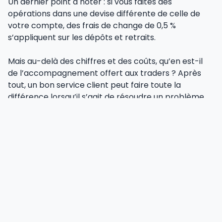
Un dernier point à noter : si vous faites des
opérations dans une devise différente de celle de
votre compte, des frais de change de 0,5 %
s’appliquent sur les dépôts et retraits.
Mais au-delà des chiffres et des coûts, qu’en est-il
de l’accompagnement offert aux traders ? Après
tout, un bon service client peut faire toute la
différence lorsqu’il s’agit de résoudre un problème
ou d’obtenir des réponses rapidement.
⚡️ Service client :
disponibilité et qualité
Un service client performant
, c’est la base d’une
expérience trading réussie. Et sur ce point,