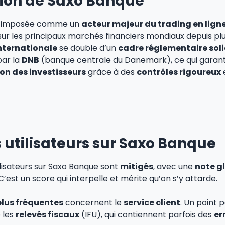
ion de Saxo Banque
t imposée comme un
acteur majeur du trading en lign
sur les principaux marchés financiers mondiaux depuis pl
internationale
se double d’un
cadre réglementaire sol
par la
DNB
(banque centrale du Danemark), ce qui garant
ion des investisseurs
grâce à des
contrôles rigoureux
s utilisateurs sur Saxo Banque
ilisateurs sur Saxo Banque sont
mitigés
, avec une
note g
C’est un score qui interpelle et mérite qu’on s’y attarde.
 plus fréquentes
concernent le
service client
. Un point 
 les
relevés fiscaux
(IFU), qui contiennent parfois des
er