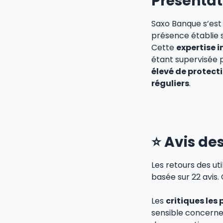
Présentat
Saxo Banque s’es
présence établie 
Cette
expertise 
étant supervisée 
élevé de protect
réguliers
.
⭐️ Avis de
Les retours des ut
basée sur 22 avis. 
Les
critiques les
sensible concerne