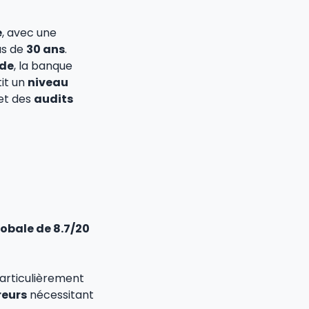
e
, avec une
us de
30 ans
.
ide
, la banque
it un
niveau
et des
audits
lobale de 8.7/20
particulièrement
reurs
nécessitant