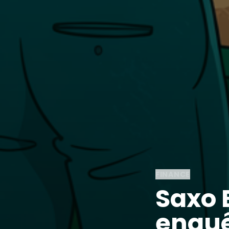
FINANCE
Saxo 
enquê