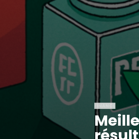
FINANCE
Meille
résult