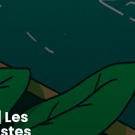
 Les
istes