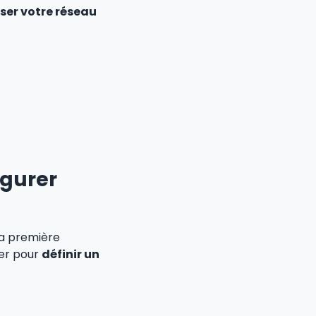
ser votre réseau
igurer
La première
ver pour
définir un