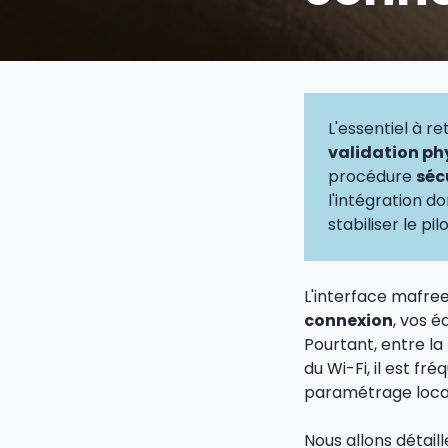
L'essentiel à r
validation phy
procédure
séc
l'intégration d
stabiliser le p
L'interface mafre
connexion
, vos 
Pourtant, entre la
du Wi-Fi, il est fr
paramétrage loca
Nous allons détail