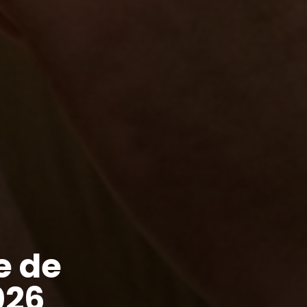
e de
026