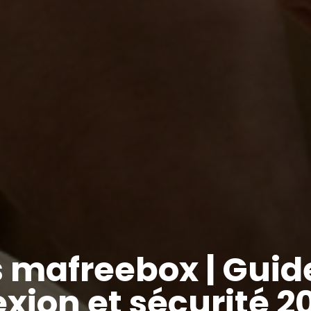
 mafreebox | Guid
xion et sécurité 2