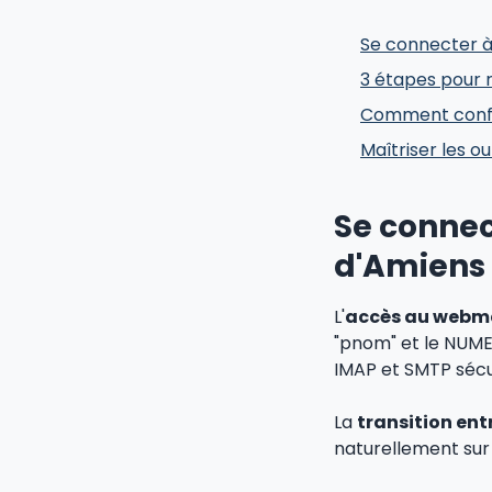
Se connecter 
3 étapes pour 
Comment confi
Maîtriser les ou
Se conne
d'Amiens
L'
accès au webma
"pnom" et le NUMEN
IMAP et SMTP sécu
La
transition ent
naturellement sur 