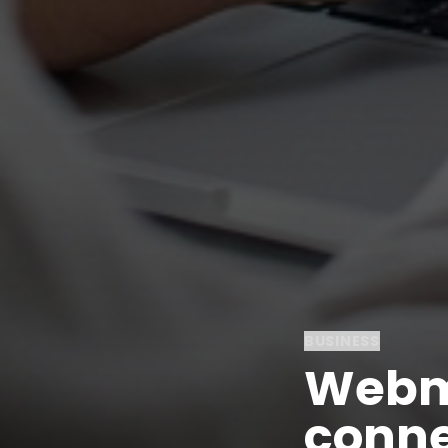
BUSINESS
Webma
conne