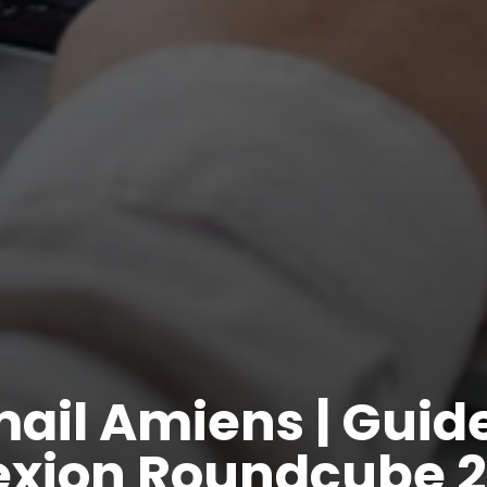
il Amiens | Guid
xion Roundcube 