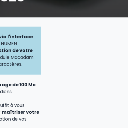
ia l'interface
re NUMEN
stion de votre
module Macadam
aractères.
kage de 100 Mo
diens.
ffit à vous
r
maîtriser votre
ation de vos